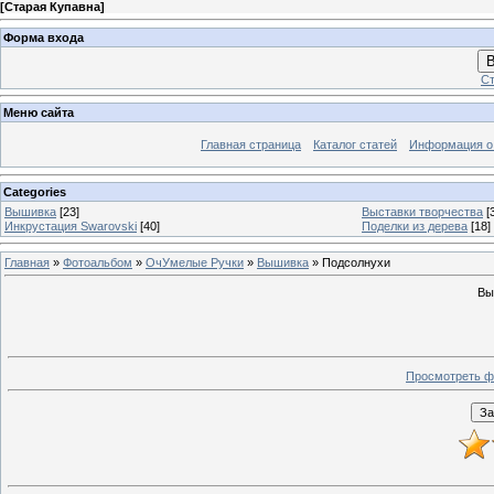
[
Старая Купавна
]
Форма входа
В
Ст
Меню сайта
Главная страница
Каталог статей
Информация о
Categories
Вышивка
[23]
Выставки творчества
[
Инкрустация Swarovski
[40]
Поделки из дерева
[18]
Главная
»
Фотоальбом
»
ОчУмелые Ручки
»
Вышивка
» Подсолнухи
Вы
Просмотреть ф