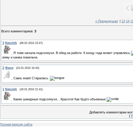
« Предыдущая
|
13
14
1
Всего комментариев
:
3
3
Natulek
(08.02.2010 23:47)
Я тоже начала подсолнухи. В обед на работе. К концу года может управлюсь
вяжу и канва помельче.
2
Фаня
(23.01.2010 16:43)
Сама знаю! Старалась.
1
Natulek
(18.01.2010 21:41)
Какие шикарные подсолнухи... Красота! Как будто объемные
Добавлять комментарии могу
[
Р
Полная версия сайта