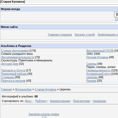
[
Старая Купавна
]
Форма входа
В
Ст
Меню сайта
Главная страница
Каталог статей
Информация о
Альбомы в Разделах
Старые фотографии
[179]
Бессмертный ПОЛК
[1
Снимки ушедшего века
1941-1945
Достопримечательности
[79]
Ночная Купавна
[48]
Скульптура, Памятники и Мемориалы
Детский Дом
[32]
Скверы
[49]
Парки, скверы, аллеи
Торговля и Услуги
[17]
Промышленность
[119]
Природный пейзаж
[30]
Купавинский пруд
[104]
Стадионы
[59]
Церковь
[68]
Разруха и негатив
[43]
Разные
[20]
Главная
»
Фотоальбом
»
Старая Купавна
» Церковь
Фотографий в альбоме
:
68
Сортировать по
:
Дате
·
Рейтингу
·
Комментариям
·
Просмотрам
·
Названию
Засияли купола храма