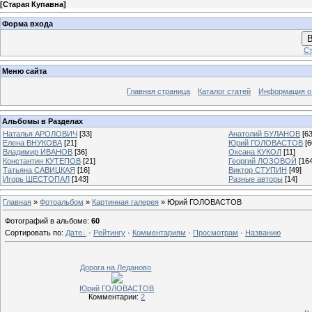
[
Старая Купавна
]
Форма входа
В
Ст
Меню сайта
Главная страница
Каталог статей
Информация о
Альбомы в Разделах
Наталья АРОЛОВИЧ
[33]
Анатолий БУЛАНОВ
[63
Елена ВНУКОВА
[21]
Юрий ГОЛОВАСТОВ
[6
Владимир ИВАНОВ
[36]
Оксана КУКОЛ
[11]
Константин КУТЕПОВ
[21]
Георгий ЛОЗОВОЙ
[16
Татьяна САВИЦКАЯ
[16]
Виктор СТУПИН
[49]
Игорь ШЕСТОПАЛ
[143]
Разные авторы
[14]
Главная
»
Фотоальбом
»
Картинная галерея
» Юрий ГОЛОВАСТОВ
Фотографий в альбоме
:
60
Сортировать по
:
Дате
·
Рейтингу
·
Комментариям
·
Просмотрам
·
Названию
Дорога на Леданово
Юрий ГОЛОВАСТОВ
Комментарии:
2