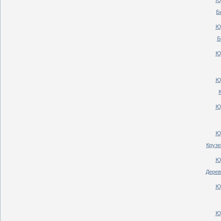
Ю
Б
Ю
Б
Ю
Ю
Ю
Ю
Крузе
Ю
Дерев
Ю
Ю