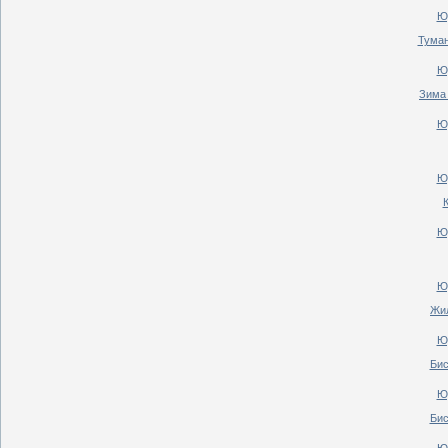
Ю
Туман
Ю
Зима 
Ю
Ю
Ю
Ю
Жил
Ю
Бис
Ю
Бис