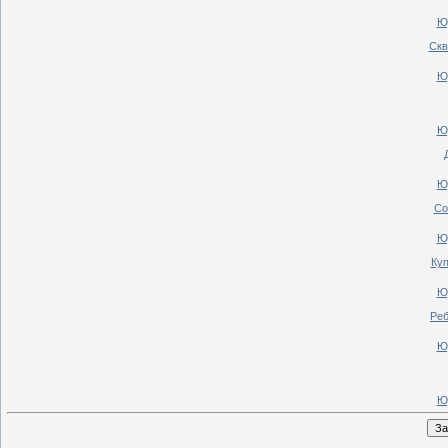
Ю
Скв
Ю
Ю
Ю
Со
Ю
Куп
Ю
Реб
Ю
Ю