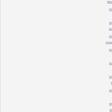
Вбл
Ю
Ю
Зо
Ю
Озер
Ю
Ю
Ю
Ю
Ю
К