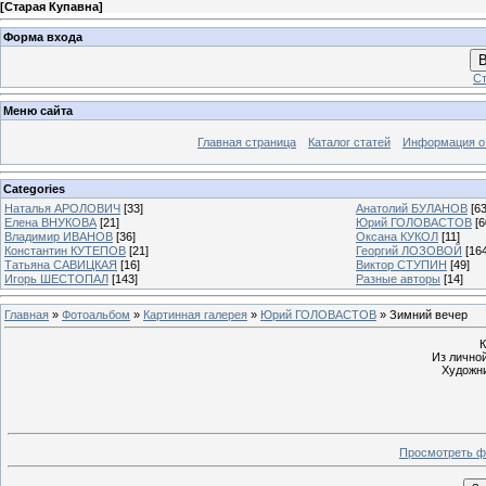
[
Старая Купавна
]
Форма входа
В
Ст
Меню сайта
Главная страница
Каталог статей
Информация о
Categories
Наталья АРОЛОВИЧ
[33]
Анатолий БУЛАНОВ
[63
Елена ВНУКОВА
[21]
Юрий ГОЛОВАСТОВ
[6
Владимир ИВАНОВ
[36]
Оксана КУКОЛ
[11]
Константин КУТЕПОВ
[21]
Георгий ЛОЗОВОЙ
[16
Татьяна САВИЦКАЯ
[16]
Виктор СТУПИН
[49]
Игорь ШЕСТОПАЛ
[143]
Разные авторы
[14]
Главная
»
Фотоальбом
»
Картинная галерея
»
Юрий ГОЛОВАСТОВ
» Зимний вечер
К
Из личной
Художн
Просмотреть ф