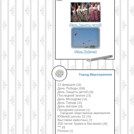
[
День Защиты детей
]
[
День Победы
]
Город.Мероприятия
23 февраля
[18]
День Победы
[208]
День Защиты детей
[26]
Последний звонок
[23]
День Молодёжи
[18]
День Города
[32]
День матери
[18]
Праздники разные
[1]
Городские общественные мероприятия
Юбилей школы 22
[70]
Выставки животных
[7]
200-летие Храма в Бисерово
[26]
***
[0]
Разные
[1]