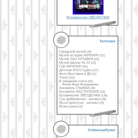
[
Купавинские ЗВЁЗДОЧКИ
]
Культура
Городской музей
[34]
Музей истории АКРИХИН
[51]
Музей ЗАО КУПАВНА
[62]
Музей Школы № 22
[25]
ГЦК АКРИХИН
[81]
Детская ИЗОстудия
[127]
Фото-Выставка в ДК
[11]
Театр
[111]
В ожидании снега
[42]
Фильм Игоря Фельдшерова
Ансамбль УЛЫБКА
[28]
Ансамбль НАСТРОЕНИЕ
[24]
Купавинские ЗВЁЗДОЧКИ
[130]
Сон дюймовочки - мюзикл
[39]
Муха-Цокотуха - мюзикл
[55]
Всяко разно
[0]
ОчУмелыеРучки