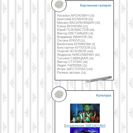
Картинная галерея
Наталья АРОЛОВИЧ
[33]
Анатолий БУЛАНОВ
[63]
Михаил ВАСИЛЬЧИШИН
[35]
Елена ВНУКОВА
[21]
Юрий ГОЛОВАСТОВ
[60]
Виктор ЕВСТАФЬЕВ
[16]
Владимир ИВАНОВ
[36]
Оксана КУКОЛ
[11]
Валентина КУЛИКОВА
[3]
Константин КУТЕПОВ
[21]
Георгий ЛОЗОВОЙ
[164]
Людмила НИКОЛАЕНКО
[82]
Татьяна САВИЦКАЯ
[16]
Виктор СТУПИН
[49]
Лидия ТАРЕЕВА
[31]
Игорь ШЕСТОПАЛ
[143]
Разные авторы
[14]
Культура
[
Купавинские ЗВЁЗДОЧКИ
]