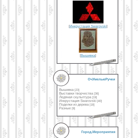
[
Инкрустация Swarovski
]
[
Вышивка
]
ОчУмелыеРучки
Вышивка
[23]
Выставки творчества
[36]
Ледяная скульптура
[19]
Инкрустация Swarovski
[40]
Поделки из дерева
[18]
Разные
[9]
Город.Мероприятия