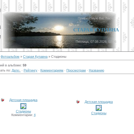
Приветствую Вас
Гость
СТАРАЯ КУПАВНА
Пятница, 07.08.2026, 02:06
»
Фотоальбом
»
Старая Купавна
» Стадионы
ий в альбоме
:
59
ать по
:
Дате
·
Рейтингу
·
Комментариям
·
Просмотрам
·
Названию
Детская площадка
Детская площадка
Стадионы
Стадионы
Комментарии:
4