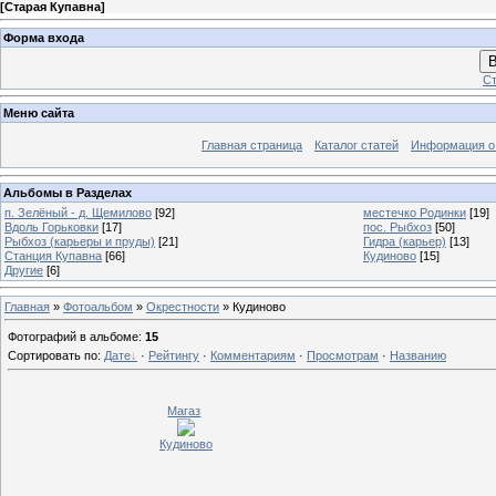
[
Старая Купавна
]
Форма входа
В
Ст
Меню сайта
Главная страница
Каталог статей
Информация о
Альбомы в Разделах
п. Зелёный - д. Щемилово
[92]
местечко Родинки
[19]
Вдоль Горьковки
[17]
пос. Рыбхоз
[50]
Рыбхоз (карьеры и пруды)
[21]
Гидра (карьер)
[13]
Станция Купавна
[66]
Кудиново
[15]
Другие
[6]
Главная
»
Фотоальбом
»
Окрестности
» Кудиново
Фотографий в альбоме
:
15
Сортировать по
:
Дате
·
Рейтингу
·
Комментариям
·
Просмотрам
·
Названию
Магаз
Кудиново