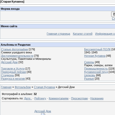
[
Старая Купавна
]
Форма входа
В
Ст
Меню сайта
Главная страница
Каталог статей
Информация о
Альбомы в Разделах
Старые фотографии
[179]
Бессмертный ПОЛК
[1
Снимки ушедшего века
1941-1945
Достопримечательности
[79]
Ночная Купавна
[48]
Скульптура, Памятники и Мемориалы
Детский Дом
[32]
Скверы
[49]
Парки, скверы, аллеи
Торговля и Услуги
[17]
Промышленность
[119]
Природный пейзаж
[30]
Купавинский пруд
[104]
Стадионы
[59]
Церковь
[68]
Разруха и негатив
[43]
Разные
[20]
Главная
»
Фотоальбом
»
Старая Купавна
» Детский Дом
Фотографий в альбоме
:
32
Сортировать по
:
Дате
·
Рейтингу
·
Комментариям
·
Просмотрам
·
Названию
Детский Дом