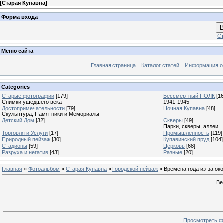
[
Старая Купавна
]
Форма входа
В
Ст
Меню сайта
Главная страница
Каталог статей
Информация о
Categories
Старые фотографии
[179]
Бессмертный ПОЛК
[1
Снимки ушедшего века
1941-1945
Достопримечательности
[79]
Ночная Купавна
[48]
Скульптура, Памятники и Мемориалы
Детский Дом
[32]
Скверы
[49]
Парки, скверы, аллеи
Торговля и Услуги
[17]
Промышленность
[119]
Природный пейзаж
[30]
Купавинский пруд
[104]
Стадионы
[59]
Церковь
[68]
Разруха и негатив
[43]
Разные
[20]
Главная
»
Фотоальбом
»
Старая Купавна
»
Городской пейзаж
» Времена года из-за око
Ве
Просмотреть ф