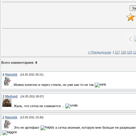
« Предыдущая
|
117
118
119
1
Всего комментариев
:
4
4
Natulek
(14.05.2011 00:21)
Можно конечно и через стекло, но уже как-то не так
3
Medved
(14.05.2011 00:07)
Жаль, что сетка не снимается ...
2
Natulek
(13.05.2011 23:40)
Это не артефакт
а сетка оконная, которую мне больше не разрешают