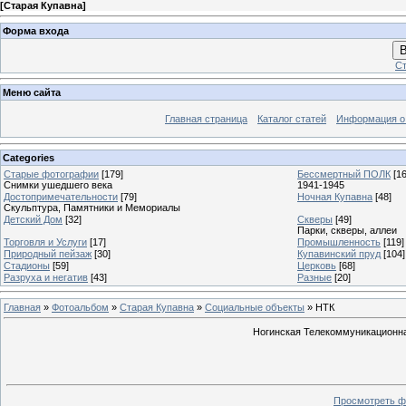
[
Старая Купавна
]
Форма входа
В
Ст
Меню сайта
Главная страница
Каталог статей
Информация о
Categories
Старые фотографии
[179]
Бессмертный ПОЛК
[1
Снимки ушедшего века
1941-1945
Достопримечательности
[79]
Ночная Купавна
[48]
Скульптура, Памятники и Мемориалы
Детский Дом
[32]
Скверы
[49]
Парки, скверы, аллеи
Торговля и Услуги
[17]
Промышленность
[119]
Природный пейзаж
[30]
Купавинский пруд
[104]
Стадионы
[59]
Церковь
[68]
Разруха и негатив
[43]
Разные
[20]
Главная
»
Фотоальбом
»
Старая Купавна
»
Социальные объекты
» НТК
Ногинская Телекоммуникационная
Просмотреть ф