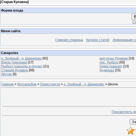
[
Старая Купавна
]
Форма входа
В
Ст
Меню сайта
Главная страница
Каталог статей
Информация о
Categories
п. Зелёный - д. Щемилово
[92]
местечко Родинки
[19]
Вдоль Горьковки
[17]
пос. Рыбхоз
[50]
Рыбхоз (карьеры и пруды)
[21]
Гидра (карьер)
[13]
Станция Купавна
[66]
Кудиново
[15]
Другие
[6]
Главная
»
Фотоальбом
»
Окрестности
»
п. Зелёный - д. Щемилово
» Школа
Просмотреть ф