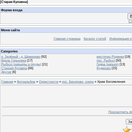
[
Старая Купавна
]
Форма входа
В
Ст
Меню сайта
Главная страница
Каталог статей
Информация о
Categories
п. Зелёный - д. Щемилово
[92]
местечко Родинки
[19]
Вдоль Горьковки
[17]
пос. Рыбхоз
[50]
Рыбхоз (карьеры и пруды)
[21]
Гидра (карьер)
[13]
Станция Купавна
[66]
Кудиново
[15]
Другие
[6]
Главная
»
Фотоальбом
»
Окрестности
»
пос. Бисерово, озеро
» Храм Богоявления
Просмотреть ф