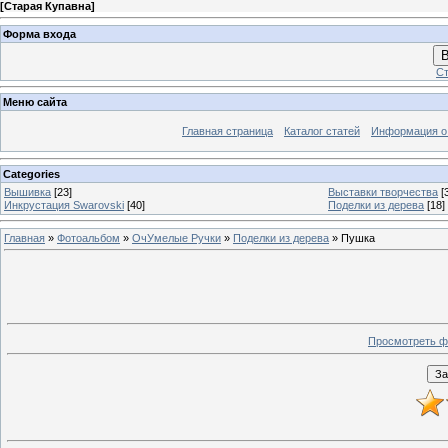
[
Старая Купавна
]
Форма входа
В
Ст
Меню сайта
Главная страница
Каталог статей
Информация о
Categories
Вышивка
[23]
Выставки творчества
[
Инкрустация Swarovski
[40]
Поделки из дерева
[18]
Главная
»
Фотоальбом
»
ОчУмелые Ручки
»
Поделки из дерева
» Пушка
Просмотреть ф