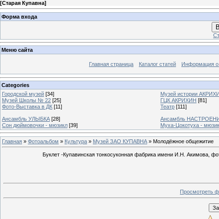
[
Старая Купавна
]
Форма входа
В
Ст
Меню сайта
Главная страница
Каталог статей
Информация о
Categories
Городской музей
[34]
Музей истории АКРИХ
Музей Школы № 22
[25]
ГЦК АКРИХИН
[81]
Фото-Выставка в ДК
[11]
Театр
[111]
Ансамбль УЛЫБКА
[28]
Ансамбль НАСТРОЕН
Сон дюймовочки - мюзикл
[39]
Муха-Цокотуха - мюзи
Главная
»
Фотоальбом
»
Культура
»
Музей ЗАО КУПАВНА
» Молодёжное общежитие
Буклет -Купавинская тонкосуконная фабрика имени И.Н. Акимова, фот
Просмотреть ф