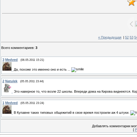
« Предыдущая
|
52
53
5
Всего комментариев
:
3
3
Medved
(06.05.2011 15:21)
Да, похоже это именно оно и есть ...
2
Natulek
(05.05.2011 23:44)
Это наверное то, что возле 22 школы. Впереди дома на Кирова виднеются. К
1
Medved
(05.05.2011 23:24)
В Купавне таких типовых общежитий в свое время построили аж 4 штуки.
Добавлять комментарии могу
[
Р