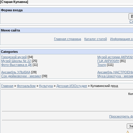
[
Старая Купавна
]
Форма входа
В
Ст
Меню сайта
Главная страница
Каталог статей
Информация о
Categories
Городской музей
[34]
Музей истории АКРИХ
Музей Школы № 22
[25]
ГЦК АКРИХИН
[81]
Фото-Выставка в ДК
[11]
Театр
[111]
Ансамбль УЛЫБКА
[28]
Ансамбль НАСТРОЕН
Сон дюймовочки - мюзикл
[39]
Муха-Цокотуха - мюзи
Главная
»
Фотоальбом
»
Культура
»
Детская ИЗОстудия
» Купавинский пруд
Кн
Просмотреть ф