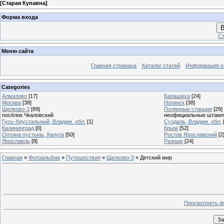
[
Старая Купавна
]
Форма входа
В
Ст
Меню сайта
Главная страница
Каталог статей
Информация о
Categories
Алмазово
[17]
Балашиха
[24]
Москва
[38]
Ногинск
[38]
Щелково-3
[89]
Полярные станции
[29]
посёлок Чкаловский
неофициальные штам
Гусь-Хрустальный, Владим. обл.
[1]
Суздаль, Владим. обл.
Калининград
[0]
Крым
[52]
Оптина пустынь, Калуга
[50]
Роcтов Ярославский
[2
Ярославль
[8]
Разные
[24]
Главная
»
Фотоальбом
»
Путешествия
»
Щелково-3
» Детский мир
Просмотреть ф