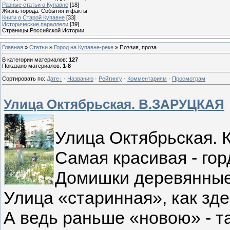
Разные статьи о Купавне
[18]
Жизнь города. События и факты
Книги о Старой Купавне
[33]
Исторические параллели
[39]
Страницы Российской Истории
Главная
»
Статьи
»
Город на Купавне-реке
» Поэзия, проза
В категории материалов
:
127
Показано материалов
:
1-8
Сортировать по
:
Дате
·
Названию
·
Рейтингу
·
Комментариям
·
Просмотрам
Улица Октябрьская. В.ЗАРУЦКАЯ
Улица Октябрьская. 
Самая красивая - гор
Домишки деревянные
Улица «старинная», как зде
А ведь раньше «новою» - т