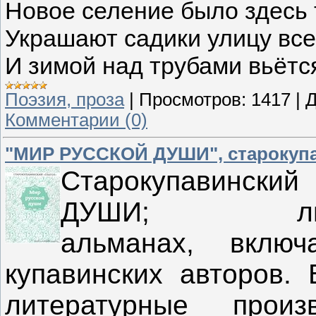
Новое селение было здесь 
Украшают садики улицу все
И зимой над трубами вьётся
Поэзия, проза
|
Просмотров:
1417
|
Д
Комментарии (0)
"МИР РУССКОЙ ДУШИ", старокуп
Старокупавински
ДУШИ; литерат
альманах, вклю
купавинских авторов.
литературные прои