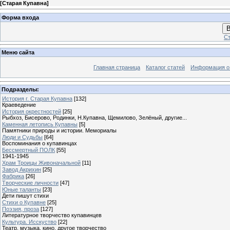
[
Старая Купавна
]
Форма входа
В
Ст
Меню сайта
Главная страница
Каталог статей
Информация о
Подразделы:
История г. Старая Купавна
[132]
Краеведение
История окрестностей
[25]
Рыбхоз, Бисерово, Родинки, Н.Купавна, Щемилово, Зелёный, другие...
Каменная летопись Купавны
[5]
Памятники природы и истории. Мемориалы
Люди и Судьбы
[64]
Воспоминания о купавинцах
Бессмертный ПОЛК
[55]
1941-1945
Храм Троицы Живоначальной
[11]
Завод Акрихин
[25]
Фабрика
[26]
Творческие личности
[47]
Юные таланты
[23]
Дети пишут стихи
Стихи о Купавне
[25]
Поэзия, проза
[127]
Литературное творчество купавинцев
Культура. Исскуство
[22]
Театр, музыка, кино, другое творчество