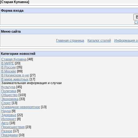
[
Старая Купавна
]
Форма входа
В
Ст
Меню сайта
Главная страница
Каталог статей
Информация о
Категории новостей
Старая Купавна
[48]
В МИРЕ
[20]
В России
[35]
В Москве
[89]
В Ногинском р-не
[27]
В мире животных
[17]
Занимательная информация и случаи
Культура
[45]
Политика
[9]
Общество
[103]
Экономика
[33]
Спорт
[13]
Очевидное-невероятное
[13]
Наука
[9]
Здоровье
[22]
Интернет
[8]
Авто
[18]
Происшествия
[23]
Разное
[17]
Праздники
[10]