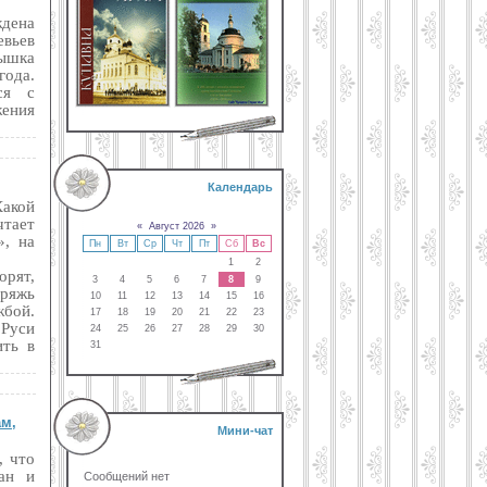
дена
вьев
ышка
года.
ся с
ения
Календарь
Какой
чтает
«
Август 2026
»
», на
Пн
Вт
Ср
Чт
Пт
Сб
Вс
1
2
орят,
3
4
5
6
7
8
9
пряжь
10
11
12
13
14
15
16
жбой.
17
18
19
20
21
22
23
Руси
24
25
26
27
28
29
30
ить в
31
ам,
Мини-чат
, что
ан и