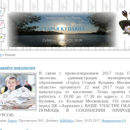
Приветствую Вас
Гость
СТАРАЯ КУПАВНА
Суббота, 08.08.2026, 19:39
я
»
Разное
авайте макулатуру
В связи с провозглашением 2017 года Г
экологии, администрация муниципаль
образования «Город Старая Купавна Моско
области» организует 22 мая 2017 года п
макулатуры от населения. Точка приёма б
работать с 10.00 до 17.30 по адресу: г. С
Купавна, ул. Большая Московская, 116 (пл
перед ЦК «Акрихин»). ВАШЕ УЧАСТИЕ ОК
ПОМОЩЬ В СОХРАНЕНИИ ПРИРОД
УРСОВ.
ория:
Разное
| Просмотров: 842 | Добавил:
AdMishka
| Дата:
20.05.2017
|
Комментарии (0)