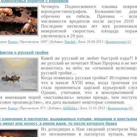
Подмосковье борются с короедом
Четверть Подмосковного ельника повреж
короедом-типографом. Большинство дере
обречено на гибель. Причина – всп
численности вредителя после засухи 2010 
Последние несколько лет жук размножал
невероятной скоростью, площадь пораж
увеличилась в 20 раз.
ория:
Разное
| Просмотров: 1007 | Добавил:
Natulek
| Дата:
20.06.2013
|
Комментарии (1)
фактов о русской тройке
Какой же русский не любит быстрой езды?! 
же русский не почитает Илью Пророка и не ме
вознестись на небо на «огненной колеснице
русской тройке…
Когда появилась русская тройка? Историки гов
что в начале XVIII века, когда троечная у
стала применяться царской курьерской слу
Однако, учитывая, что в консервативной 
я инновация порой «настаивалась» веками прежде, чем поступ
совое производство», эта дата вызывает некоторые сомнения.
ория:
Разное
| Просмотров: 671 | Добавил:
AdMishka
| Дата:
21.01.2013
|
Комментарии (0)
 означении в паспортах, выдаваемых купцам, мещанам и крестьян
о женат или холост, а ежели вдов, то после которого брака
Из доходящих к Нам сведений усмотрели Мы
по неозначению в паспортах купцов, мещ