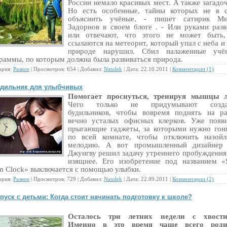
России немало красивых мест. А также загадо
Но есть особенные, тайны которых не в с
объяснить учёные, - пишет сатирик Ми
Задорнов в своем блоге . - Или руками разв
или отвечают, что этого не может быть,
ссылаются на метеорит, который упал с неба и 
природе нарушил. Сбил налаженные учё
раммы, по которым должна была развиваться природа.
ория:
Разное
| Просмотров: 654 | Добавил:
Natulek
| Дата:
22.10.2011
|
Комментарии (1)
дильник для улыбчивых
Помогает проснуться, тренируя мышцы л
Чего только не придумывают созда
будильников, чтобы вовремя поднять на р
вечно усталых офисных клерков. Уже появ
прыгающие гаджеты, за которыми нужно гон
по всей комнате, чтобы отключить назойл
мелодию. А вот промышленный дизайнер
Джунгву решил задачу утреннего пробуждения
изящнее. Его изобретение под названием «
m Clock» выключается с помощью улыбки.
ория:
Разное
| Просмотров: 729 | Добавил:
Natulek
| Дата:
22.09.2011
|
Комментарии (2)
пуск с детьми: Когда стоит начинать подготовку к школе?
Осталось три летних недели с хвости
Именно в это время чаще всего роди