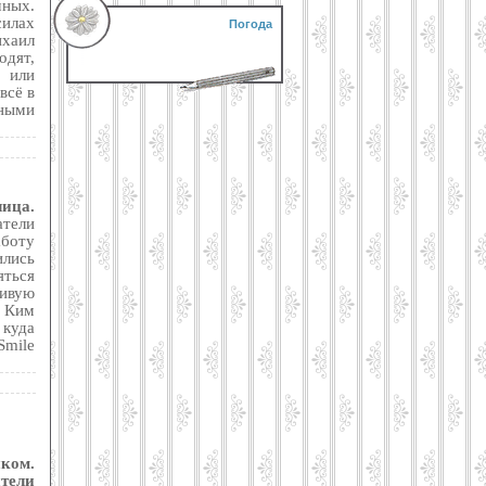
чных.
илах
Погода
хаил
одят,
 или
всё в
ными
ица.
тели
аботу
ились
яться
ивую
 Ким
 куда
Smile
ком.
тели