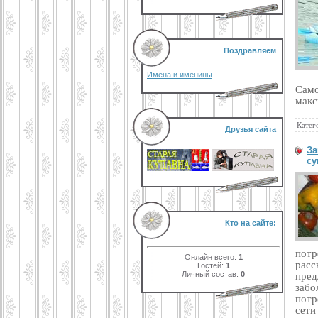
Поздравляем
Имена и именины
Само
макс
Катег
Друзья сайта
За
су
Кто на сайте:
пот
Онлайн всего:
1
расс
Гостей:
1
Личный состав:
0
пред
заб
потр
сети