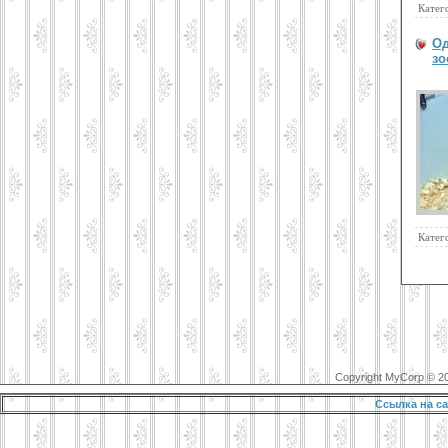
Катег
Од
зо
Катег
Copyright MyCorp © 2
Ссылка на са