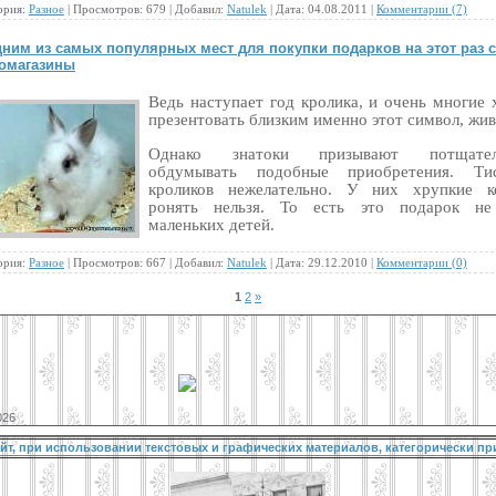
ория:
Разное
| Просмотров: 679 | Добавил:
Natulek
| Дата:
04.08.2011
|
Комментарии (7)
ним из самых популярных мест для покупки подарков на этот раз 
омагазины
Ведь наступает год кролика, и очень многие 
презентовать близким именно этот символ, жив
Однако знатоки призывают потщател
обдумывать подобные приобретения. Тис
кроликов нежелательно. У них хрупкие ко
ронять нельзя. То есть это подарок не
маленьких детей.
ория:
Разное
| Просмотров: 667 | Добавил:
Natulek
| Дата:
29.12.2010
|
Комментарии (0)
1
2
»
026
йт, при использовании текстовых и графических материалов, категорически пр