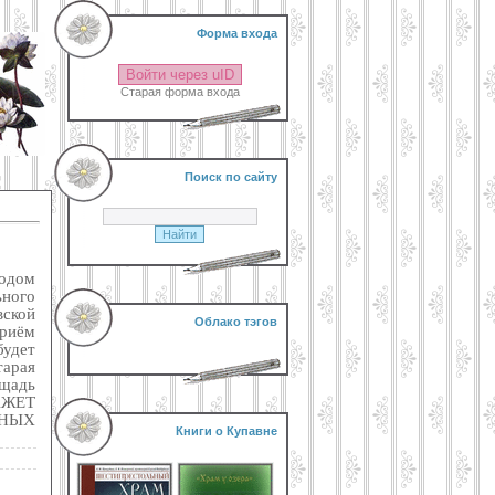
Форма входа
Войти через uID
Старая форма входа
Поиск по сайту
одом
ного
вской
Облако тэгов
риём
удет
тарая
ощадь
АЖЕТ
НЫХ
Книги о Купавне