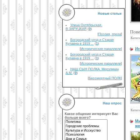
Новые статьи
Улица Октябрьская.
В.ЗАРУЦКАЯ
(
0
)
Пове
[
Поэзия, проза
]
Катег
Богородский уезд и Старая
Купавна в 1919 ...
(
1
)
Иг
[
Исторические параллели
]
Богородский уезд и Старая
Купавна в 1919 ...
(
1
)
[
Исторические параллели
]
НАШ СЫН ПОЛКА. Мерзликин
А.М.
(
0
)
[
Бессмертный ПОЛК
]
Наш опрос
Катег
Какое общение интересует Вас
больше всего?
Ми
же