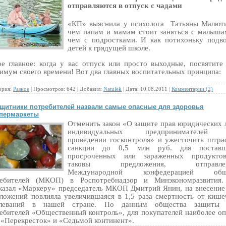
отправляются в отпуск с чадами
«КП» выяснила у психолога Татьяны Малют
чем папам и мамам стоит заняться с малыша
чем с подростками. И как потихоньку подв
детей к грядущей школе.
е главное: когда у вас отпуск или просто выходные, посвятите
имум своего времени! Вот два главных воспитательных принципа:
ория:
Разное
| Просмотров: 642 | Добавил:
Natulek
| Дата:
10.08.2011
|
Комментарии (2)
щитники потребителей назвали самые опасные для здоровья
пермаркеты
Отменить закон «О защите прав юридических 
индивидуальных предпринимателей
проведении госконтроля» и ужесточить штр
санкции до 0,5 млн руб. для поставщ
просроченных или зараженных продукт
таковы предложения, отправлен
Международной конфедерацией общ
ребителей (МКОП) в Роспотребнадзор и Минэкономразвития.
казал «Маркеру» председатель МКОП Дмитрий Янин, на внесение
ложений повлияла увеличившаяся в 1,5 раза смертность от киш
олеваний в нашей стране. По данным общества защиты 
ебителей «Общественный контроль», для покупателей наиболее о
 «Перекресток» и «Седьмой континент».