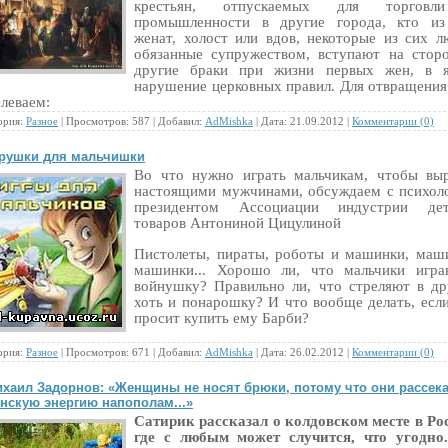
крестьян, отпускаемых для торгов
промышленности в другие города, кто из
женат, холост или вдов, некоторые из сих л
обязанные супружеством, вступают на стор
другие браки при жизни первых жен, в я
нарушение церковных правил. Для отвращения
леваем:
ория:
Разное
| Просмотров: 587 | Добавил:
AdMishka
| Дата:
21.09.2012
|
Комментарии (0)
рушки для мальчишки
Во что нужно играть мальчикам, чтобы вы
настоящими мужчинами, обсуждаем с психол
президентом Ассоциации индустрии дет
товаров Антониной Цицулиной
Пистолеты, пираты, роботы и машинки, маш
машинки... Хорошо ли, что мальчики игра
войнушку? Правильно ли, что стреляют в др
хоть и понарошку? И что вообще делать, есл
просит купить ему Барби?
ория:
Разное
| Просмотров: 671 | Добавил:
AdMishka
| Дата:
26.02.2012
|
Комментарии (0)
хаил Задорнов: «Женщины не носят брюки, потому что они рассек
нскую энергию напополам...»
Сатирик рассказал о колдовском месте в Ро
где с любым может случится, что угодно.