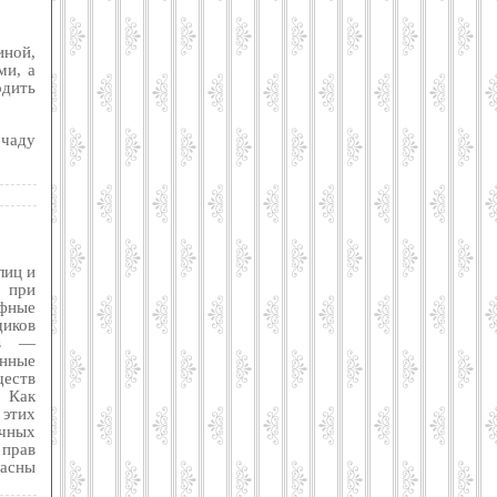
иной,
ми, а
одить
 чаду
лиц и
 при
афные
иков
ов —
ные
еств
 Как
 этих
ечных
прав
пасны