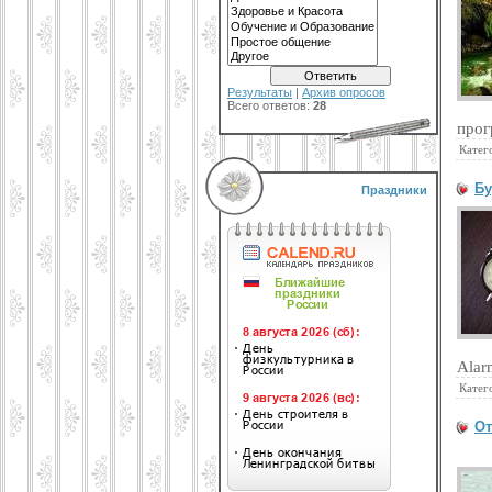
Результаты
|
Архив опросов
Всего ответов:
28
прог
Катег
Бу
Праздники
Alar
Катег
От