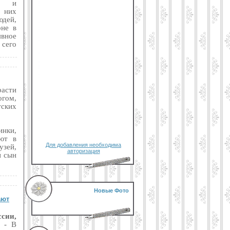
ли и
 них
юдей,
оне в
вное
 сего
расти
огом,
ских
инки,
ют в
Для добавления необходима
узей,
авторизация
и сын
Новые Фото
ают
ссии,
- В