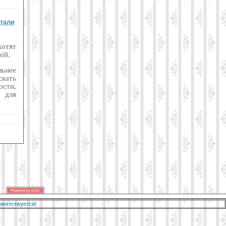
стали
хотят
ой.
ьнее
кать
сти,
 для
иветствуется!