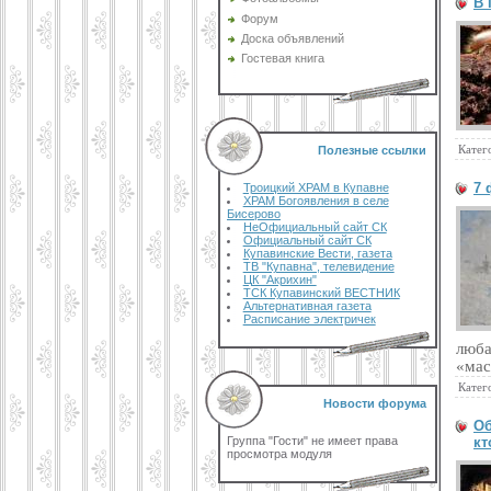
В 
Форум
Доска объявлений
Гостевая книга
Катег
Полезные ссылки
7 
Троицкий ХРАМ в Купавне
ХРАМ Богоявления в селе
Бисерово
НеОфициальный сайт СК
Официальный сайт СК
Купавинские Вести, газета
ТВ "Купавна", телевидение
ЦК "Акрихин"
ТСК Купавинский ВЕСТНИК
Альтернативная газета
Расписание электричек
люба
«мас
Катег
Новости форума
Об
Группа "Гости" не имеет права
кт
просмотра модуля