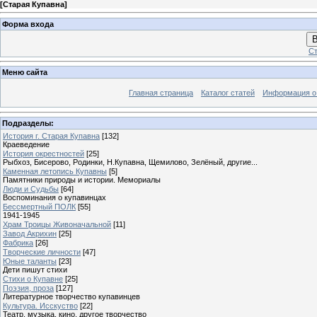
[
Старая Купавна
]
Форма входа
В
Ст
Меню сайта
Главная страница
Каталог статей
Информация о
Подразделы:
История г. Старая Купавна
[132]
Краеведение
История окрестностей
[25]
Рыбхоз, Бисерово, Родинки, Н.Купавна, Щемилово, Зелёный, другие...
Каменная летопись Купавны
[5]
Памятники природы и истории. Мемориалы
Люди и Судьбы
[64]
Воспоминания о купавинцах
Бессмертный ПОЛК
[55]
1941-1945
Храм Троицы Живоначальной
[11]
Завод Акрихин
[25]
Фабрика
[26]
Творческие личности
[47]
Юные таланты
[23]
Дети пишут стихи
Стихи о Купавне
[25]
Поэзия, проза
[127]
Литературное творчество купавинцев
Культура. Исскуство
[22]
Театр, музыка, кино, другое творчество