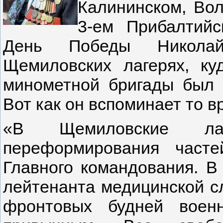
Калининском, Вол
3-ем Прибалтий
с
День Победы Никола
Щемиловских лагерях, ку
минометной бригады был
Вот как он вспоминает то в
«В Щемиловские л
переформирования част
Главного командования. В
лейтенанта медицинской с
фронтовых будней воен