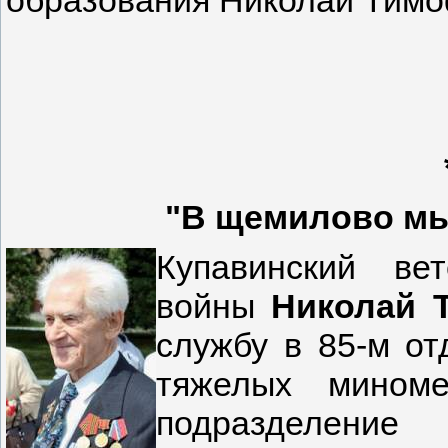
"В щемилово мы 
Купавинский ве
войны
Николай 
службу в 85-м от
тяжелых миноме
подразделени