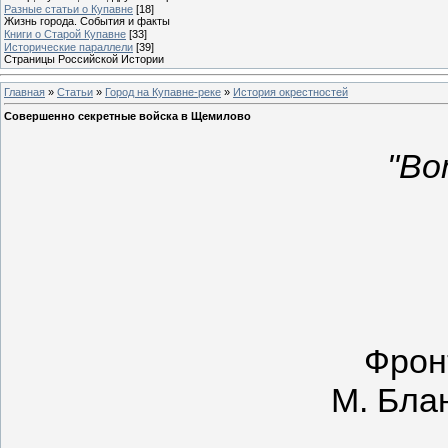
Разные статьи о Купавне
[18]
Жизнь города. События и факты
Книги о Старой Купавне
[33]
Исторические параллели
[39]
Страницы Российской Истории
Главная
»
Статьи
»
Город на Купавне-реке
»
История окрестностей
Совершенно секретные войска в Щемилово
"Во
Фрон
М. Бла