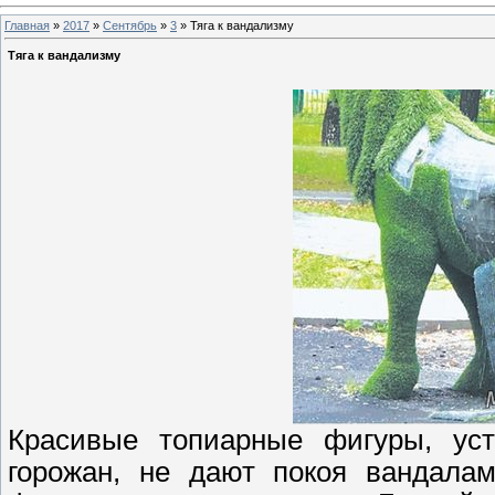
Главная
»
2017
»
Сентябрь
»
3
» Тяга к вандализму
Тяга к вандализму
Красивые топиарные фигуры, уст
горожан, не дают покоя вандала