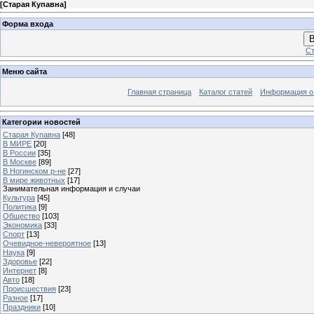
[
Старая Купавна
]
Форма входа
В
Ст
Меню сайта
Главная страница
Каталог статей
Информация о
Категории новостей
Старая Купавна
[48]
В МИРЕ
[20]
В России
[35]
В Москве
[89]
В Ногинском р-не
[27]
В мире животных
[17]
Занимательная информация и случаи
Культура
[45]
Политика
[9]
Общество
[103]
Экономика
[33]
Спорт
[13]
Очевидное-невероятное
[13]
Наука
[9]
Здоровье
[22]
Интернет
[8]
Авто
[18]
Происшествия
[23]
Разное
[17]
Праздники
[10]