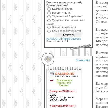
В исто
Кто должен решать судьбу
Крыма сегодня?
землю
Крымский народ
деревя
Россия и Путин
Андрон
Украина и её Парламент
Примеч
Турция и её историческое
Донско
право
Западные державы
Прекра
Само собой разрулится
середин
извест
Результаты
|
Архив опросов
Бисеро
Всего ответов:
14
перехо
Времен
служен
жизнью,
Праздники
и в на
правящ
необхо
численн
Шло вре
году б
был осв
Через н
века в
Казанс