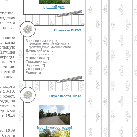
[
Детский Дом
]
твенно-
ходская
ов села
щихся.
Полезная ИНФО
славной
Значение имени
[118]
, когда
Описание имён, их значение и
ольшую
происхождение. Именные стихи
Домашний очаг
[5]
Матушка
Это интересно
[14]
аграды.
Автомобили
[2]
 на его
Праздники
[11]
Здоровье
[7]
Василию
Интернет
[2]
нфетной
Разное
[5]
астям.
олодого
 58/10.
 крест.
Окрестности. Фото
оду, за
ение о
герными
р в 1945
[
пос. Бисерово, озеро
]
по 1939
 был в