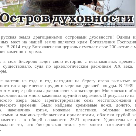
 русская земля драгоценными островами духовности! Одним и
сных мест на нашей земле является храм Богоявления Господня
о. В 2014 году Богоявленская церковь отмечает свое 200-летие с
ния каменного храма.
ь в селе Бисерово ведет свою историю с незапамятных времен,
е существовало, судя по археологическим раскопкам XX века,
эры.
е жители из года в год находили на берегу озера вымытые в
рного слоя кремневые орудия и черепки древней посуды. В 1939 
вском озере работала археологическая экспедиция Московского обл
раскопки дали много каменных орудий и керамики. В результате на
вского озера было зарегистрировано семь местоположений 
ического времени. Были найдены кремневые ножи, долото, г
ик, наконечник копья, ножевые пластинки, обломки кера
чатыми и ямочно-гребенчатыми орнаментами, обломки грубой к
намента - в общей сложности 2521 предмет. Удивительные 
рждают то, что бисеровская земля уже много тысячелетий н
.