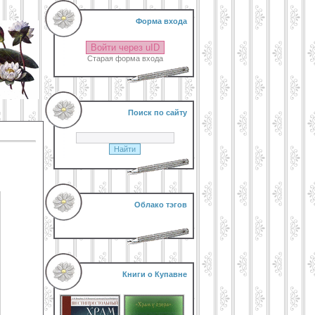
Форма входа
Войти через uID
Старая форма входа
Поиск по сайту
Облако тэгов
Книги о Купавне