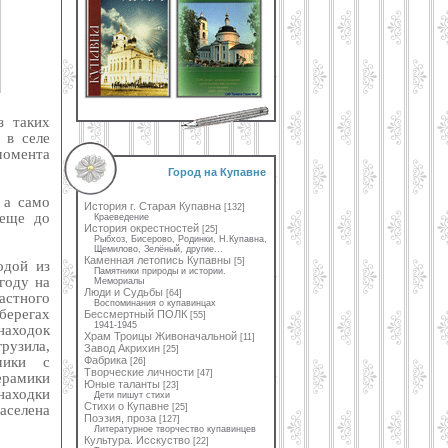
з таких
 в селе
 момента
Город на Купавне
 а само
История г. Старая Купавна
[132]
 еще до
Краеведение
История окрестностей
[25]
Рыбхоз, Бисерово, Родинки, Н.Купавна,
Щемилово, Зелёный, другие...
Каменная летопись Купавны
[5]
одой из
Памятники природы и истории.
году на
Мемориалы
Люди и Судьбы
[64]
астного
Воспоминания о купавинцах
 берегах
Бессмертный ПОЛК
[55]
1941-1945
находок
Храм Троицы Живоначальной
[11]
рузила,
Завод Акрихин
[25]
мики с
Фабрика
[26]
Творческие личности
[47]
ерамики
Юные таланты
[23]
находки
Дети пишут стихи
Стихи о Купавне
аселена
[25]
Поэзия, проза
[127]
Литературное творчество купавинцев
Культура. Исскуство
[22]