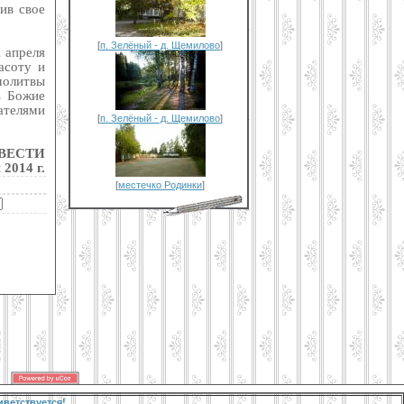
ив свое
[
п. Зелёный - д. Щемилово
]
1 апреля
асоту и
молитвы
ь Божие
ателями
[
п. Зелёный - д. Щемилово
]
 ВЕСТИ
 2014 г.
[
местечко Родинки
]
иветствуется!