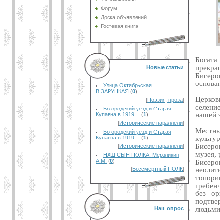
Форум
Доска объявлений
Гостевая книга
Богата
прекра
Новые статьи
Бисеров
основа
Улица Октябрьская.
В.ЗАРУЦКАЯ
(
0
)
Церков
[
Поэзия, проза
]
селени
Богородский уезд и Старая
нашей 
Купавна в 1919 ...
(
1
)
[
Исторические параллели
]
Местны
Богородский уезд и Старая
культу
Купавна в 1919 ...
(
1
)
Бисеро
[
Исторические параллели
]
музея, 
НАШ СЫН ПОЛКА. Мерзликин
А.М.
(
0
)
Бисеро
неолит
[
Бессмертный ПОЛК
]
топор
гребен
без ор
подтве
людьми
Наш опрос