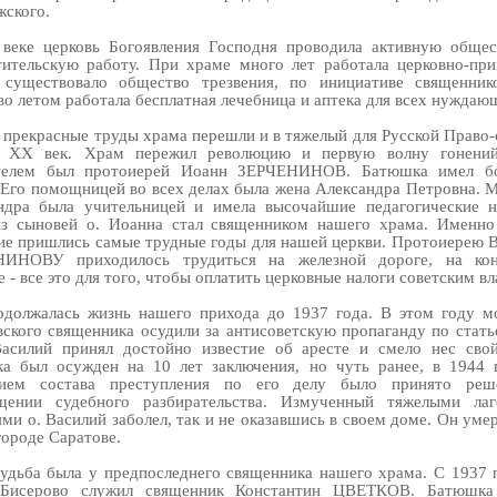
жского.
веке церковь Богоявления Господня проводила активную общес
тительскую работу. При храме много лет работала церковно-при
 существовало общество трезвения, по инициативе священник
во летом работала бесплатная лечебница и аптека для всех нуждаю
и прекрасные труды храма перешли и в тяжелый для Русской Право-
 XX век. Храм пережил революцию и первую волну гонений
ятелем был протоиерей Иоанн ЗЕРЧЕНИНОВ. Батюшка имел б
 Его помощницей во всех делах была жена Александра Петровна. 
ндра была учительницей и имела высочайшие педагогические н
з сыновей о. Иоанна стал священником нашего храма. Именно
ие пришлись самые трудные годы для нашей церкви. Протоиерею 
ИНОВУ приходилось трудиться на железной дороге, на ко
 - все это для того, чтобы оплатить церковные налоги советским вл
одолжалась жизнь нашего прихода до 1937 года. В этом году м
вского священника осудили за антисоветскую пропаганду по статье
асилий принял достойно известие об аресте и смело нес свой
а был осужден на 10 лет заключения, но чуть ранее, в 1944 г
нием состава преступления по его делу было принято реш
щении судебного разбирательства. Измученный тяжелыми ла
ми о. Василий заболел, так и не оказавшись в своем доме. Он уме
городе Саратове.
судьба была у предпоследнего священника нашего храма. С 1937 
 Бисерово служил священник Константин ЦВЕТКОВ. Батюшка