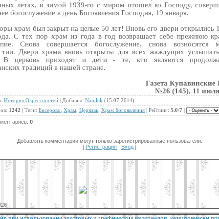
нных летах, и зимой 1939-го с миром отошел ко Господу, соверш
ее богослужение в день Богоявления Господня, 19 января.
оры храм был закрыт на целые 50 лет! Вновь его двери открылись 
ода. С тех пор храм из года в год возвращает себе прежнюю кр
епие. Снова совершается богослужение, снова возносятся 
стии. Двери храма вновь открыты для всех жаждущих услышат
 В церковь приходят и дети - те, кто являются продолж
анских традиций в нашей стране.
Газета Купавинские
№26 (145), 11 июля
я
:
История Окрестностей
|
Добавил
:
Natulek
(15.07.2014)
ов
:
1242
|
Теги
:
Бисерово
,
Храм
,
Церковь
,
Храм Богоявления
|
Рейтинг
:
5.0
/
7
|
мментариев
:
0
Добавлять комментарии могут только зарегистрированные пользователи.
[
Регистрация
|
Вход
]
026
йт, при использовании текстовых и графических материалов, категорически пр