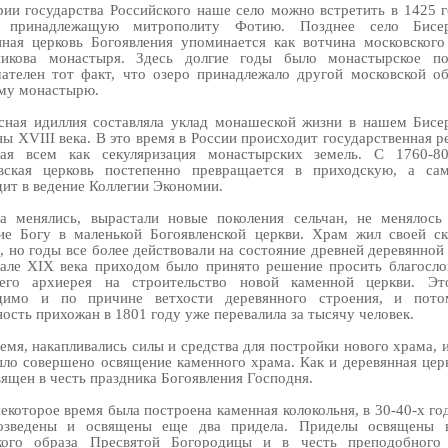
рии государства Российского наше село можно встретить в 1425 г
, принадлежащую митрополиту Фотию. Позднее село Бисе
нная церковь Богоявления упоминается как вотчина московского
икова монастыря. Здесь долгие годы было монастырское по
ателен тот факт, что озеро принадлежало другой московской об
му монастырю.
сная идиллия составляла уклад монашеской жизни в нашем Бисе
ы XVIII века. В это время в России происходит государственная 
ная всем как секуляризация монастырских земель. С 1760-8
вская церковь постепенно превращается в приходскую, а са
дит в ведение Коллегии Экономии.
а менялись, вырастали новые поколения сельчан, не менялось
ие Богу в маленькой Богоявленской церкви. Храм жил своей с
 но годы все более действовали на состояние древней деревянной
чале XIX века приходом было принято решение просить благосло
его архиерея на строительство новой каменной церкви. Э
димо и по причине ветхости деревянного строения, и пот
ость прихожан в 1801 году уже перевалила за тысячу человек.
мя, накапливались силы и средства для постройки нового храма, 
ыло совершено освящение каменного храма. Как и деревянная церк
ящен в честь праздника Богоявления Господня.
екоторое время была построена каменная колокольня, в 30-40-х г
озведены и освящены еще два придела. Приделы освящены 
кого образа Пресвятой Богородицы и в честь преподобного