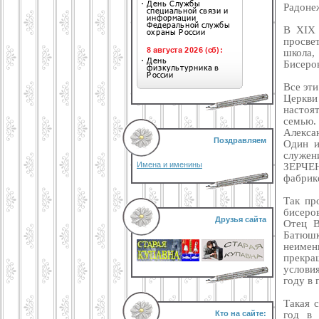
Радоне
В XIX 
просве
школа,
Бисеро
Все эт
Церкви
насто
семью.
Алекса
Поздравляем
Один и
служен
Имена и именины
ЗЕРЧЕН
фабрике
Так пр
бисеро
Друзья сайта
Отец В
Батюшк
неиме
прекра
условия
году в 
Такая 
год в
Кто на сайте: