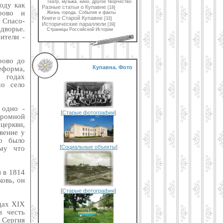
Театр, музыка, кино, другое творчество
оду как
Разные статьи о Купавне
[18]
рово и
Жизнь города. События и факты
Книги о Старой Купавне
[33]
 Спасо-
Исторические параллели
[39]
дворье.
Страницы Российской Истории
ители -
рово до
Купавна. Фото
реформа,
0 годах
мо село
 одно -
[
Старые фотографии
]
кромной
 церкви,
вение у
то было
[
Социальные объекты
]
ому что
и в 1814
овь, он
[
Старые фотографии
]
одах XIX
в честь
 Сергия