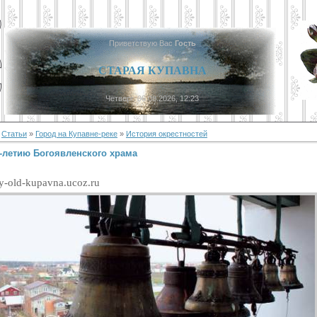
Приветствую Вас
Гость
СТАРАЯ КУПАВНА
Четверг, 06.08.2026, 12:23
»
Статьи
»
Город на Купавне-реке
»
История окрестностей
0-летию Богоявленского храма
my-old-kupavna.ucoz.ru