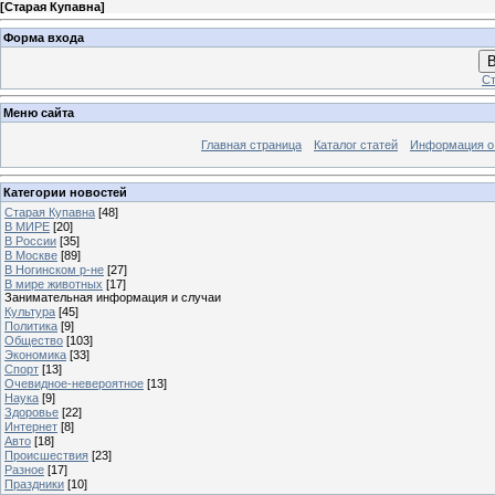
[
Старая Купавна
]
Форма входа
В
Ст
Меню сайта
Главная страница
Каталог статей
Информация о
Категории новостей
Старая Купавна
[48]
В МИРЕ
[20]
В России
[35]
В Москве
[89]
В Ногинском р-не
[27]
В мире животных
[17]
Занимательная информация и случаи
Культура
[45]
Политика
[9]
Общество
[103]
Экономика
[33]
Спорт
[13]
Очевидное-невероятное
[13]
Наука
[9]
Здоровье
[22]
Интернет
[8]
Авто
[18]
Происшествия
[23]
Разное
[17]
Праздники
[10]